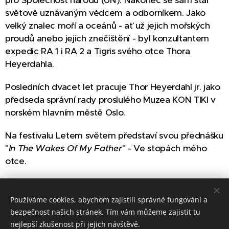
pro Společnost národů (UN). Nakonec se sám stal
světově uznávaným vědcem a odborníkem. Jako
velký znalec moří a oceánů - ať už jejich mořských
proudů anebo jejich znečištění - byl konzultantem
expedic RA 1 i RA 2 a Tigris svého otce Thora
Heyerdahla.
Posledních dvacet let pracuje Thor Heyerdahl jr. jako
předseda správní rady proslulého Muzea KON TIKI v
norském hlavním městě Oslo.
Na festivalu Letem světem představí svou přednášku
"
In The Wakes Of My Father
" - Ve stopách mého
otce.
Zdroje:
Odkaz 1,
Odkaz 2
,
Odkaz 3
Používáme cookies, abychom zajistili správné fungování a
bezpečnost našich stránek. Tím vám můžeme zajistit tu
nejlepší zkušenost při jejich návštěvě.