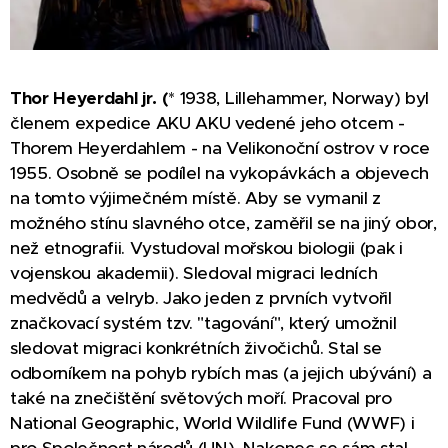
Thor Heyerdahl jr. (
* 1938, Lillehammer, Norway) byl
členem expedice AKU AKU vedené jeho otcem -
Thorem Heyerdahlem - na Velikonoční ostrov v roce
1955. Osobně se podílel na vykopávkách a objevech
na tomto výjimečném místě. Aby se vymanil z
možného stínu slavného otce, zaměřil se na jiný obor,
než etnografii. Vystudoval mořskou biologii (pak i
vojenskou akademii). Sledoval migraci ledních
medvědů a velryb. Jako jeden z prvních vytvořil
značkovací systém tzv. "tagování", který umožnil
sledovat migraci konkrétních živočichů. Stal se
odborníkem na pohyb rybích mas (a jejich ubývání) a
také na znečištění světových moří. Pracoval pro
National Geographic, World Wildlife Fund (WWF) i