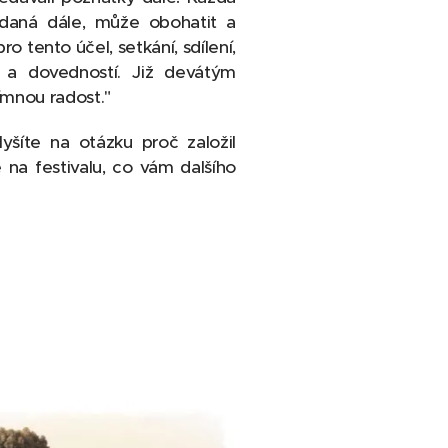
edaná dále, může obohatit a
pro tento účel, setkání, sdílení,
í a dovedností. Již devátým
ímnou radost."
yšíte na otázku proč založil
na festivalu, co vám dalšího