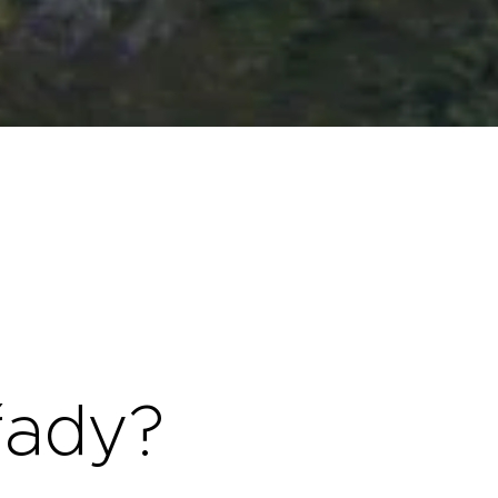
řady?