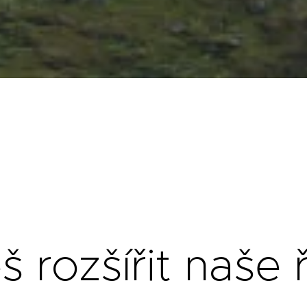
š rozšířit naše 