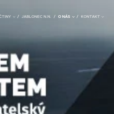
ČTINY
JABLONEC N.N.
O NÁS
KONTAKT