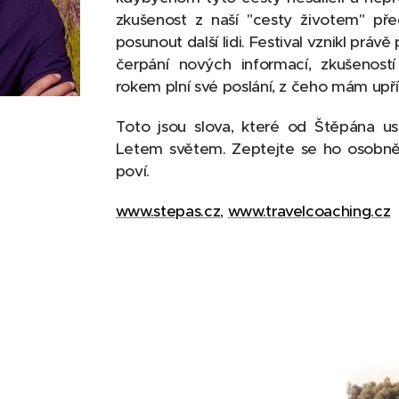
zkušenost z naší "cesty životem" př
posunout další lidi. Festival vznikl právě 
čerpání nových informací, zkušenost
rokem plní své poslání, z čeho mám upř
Toto jsou slova, které od Štěpána usl
Letem světem. Zeptejte se ho osobně 
poví.
www.stepas.cz
,
www.travelcoaching.cz