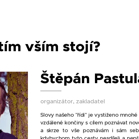
tím vším stojí?
Štěpán Pastul
organizátor, zakladatel
Slovy našeho "řídi" je vystiženo mnohé "
vzdálené končiny s cílem poznávat nové 
a skrze to vše poznávám i sám seb
kdybychom tyto cesty nesdíleli a nepř