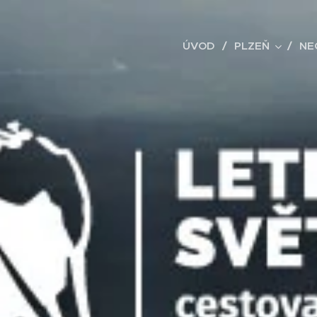
ÚVOD
PLZEŇ
NE