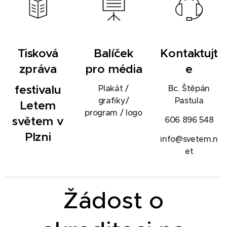
Tisková
Balíček
Kontaktujt
zpráva
pro média
e
festivalu
Plakát /
Bc. Štěpán
grafiky/
Pastula
Letem
program / logo
světem v
606 896 548
Plzni
info@svetem.n
et
Žádost o