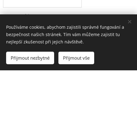
Redakce/firma
Používáme cookies, abychom zajistili správné fungování a
bezpečnost našich stránek. Tím vám můžeme zajistit tu
nejlepší zkušenost při jejich návštěvě.
Funkce
Přijmout nezbytné
Přijmout vše
Kontaktní adresa
Město
E-mail