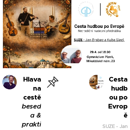
Hlava
Cesta
na
hudb
cestě
ou po
Evrop
besed
ě
a &
prakti
SUZE - Jan