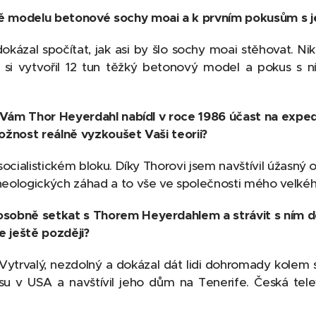
ě modelu betonové sochy moai a k prvním pokusům s j
dokázal spočítat, jak asi by šlo sochy moai stěhovat. 
 si vytvořil 12 tun těžký betonový model a pokus s n
yž Vám Thor Heyerdahl nabídl v roce 1986 účast na exped
možnost reálně vyzkoušet Vaši teorii?
socialistickém bloku. Díky Thorovi jsem navštívil úžasný o
heologických záhad a to vše ve společnosti mého velkého
osobně setkat s Thorem Heyerdahlem a strávit s ním del
se ještě později?
 Vytrvalý, nezdolný a dokázal dát lidi dohromady kolem 
esu v USA a navštívil jeho dům na Tenerife. Česká tele