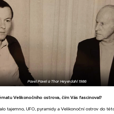
Pavel Pavel a Thor Heyerdahl 1986
tématu Velikonočního ostrova, čím Vás fascinoval?
lo tajemno, UFO, pyramidy a Velikonoční ostrov do této 