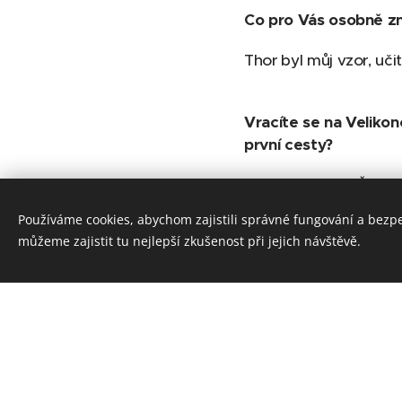
Co pro Vás osobně zn
Thor byl můj vzor, uči
Vracíte se na Velikon
první cesty?
Jak se změnila Česká r
je to i s Rapa Nui.
Používáme cookies, abychom zajistili správné fungování a bezp
můžeme zajistit tu nejlepší zkušenost při jejich návštěvě.
Skrývá pro Vás Veliko
Velikonoční ostrov m
se mezi mladými poslu
O čem budete na fest
Téma Velikonočního o