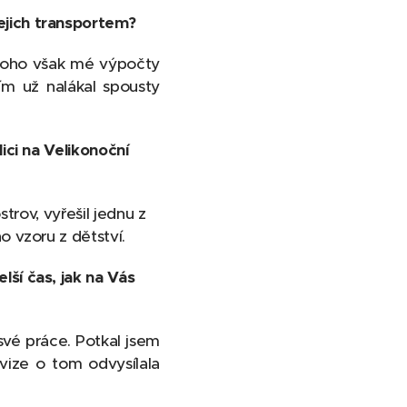
ejich transportem?
Nikoho však mé výpočty
ím už nalákal spousty
ici na Velikonoční
strov, vyřešil jednu z
 vzoru z dětství.
ší čas, jak na Vás
své práce. Potkal jsem
vize o tom odvysílala