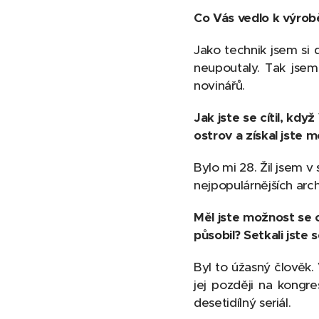
Co Vás vedlo k výrob
Jako technik jsem si 
neupoutaly. Tak jsem
novinářů.
Jak jste se cítil, kd
ostrov a získal jste 
Bylo mi 28. Žil jsem v 
nejpopulárnějších arc
Měl jste možnost se 
působil? Setkali jste 
Byl to úžasný člověk.
jej později na kongr
desetidílný seriál.