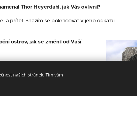
amenal Thor Heyerdahl, jak Vás ovlivnil?
tel a přítel. Snažím se pokračovat v jeho odkazu.
oční ostrov, jak se změnil od Vaší
epublika za těch třicet tři let? Stejné
ečnost našich stránek. Tím vám
noční ostrov ještě další tajemství?
á řadu tajemství nejen pro mě. Třeba
chači najde nějaký můj pokračovatel.
ivalu Letem světem v Plzni povídat?
strova zabere týdenní kongres. Já ho