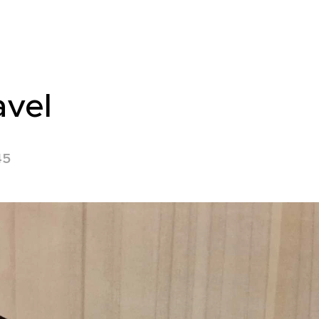
avel
45